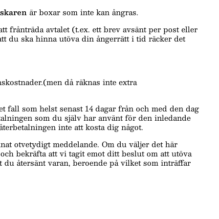
lskaren
är boxar som inte kan ångras.
t frånträda avtalet (t.ex. ett brev avsänt per post eller
att du ska hinna utöva din ångerrätt i tid räcker det
anskostnader.(men då räknas inte extra
)
et fall som helst senast 14 dagar från och med den dag
etalningen som du själv har använt för den inledande
erbetalningen inte att kosta dig något.
annat otvetydigt meddelande. Om du väljer det här
och bekräfta att vi tagit emot ditt beslut om att utöva
att du återsänt varan, beroende på vilket som inträffar