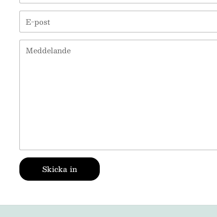
E-post
*
Meddelande
Skicka in