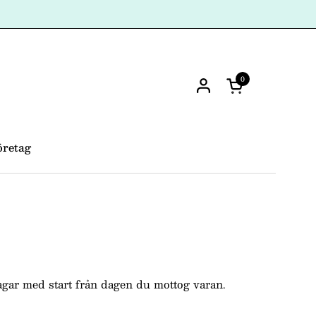
0
Öppna kundvag
öretag
 dagar med start från dagen du mottog varan.