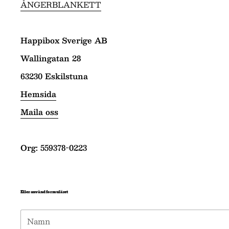
ÅNGERBLANKETT
Happibox Sverige AB
Wallingatan 28
63230 Eskilstuna
Hemsida
Maila oss
Org: 559378-0223
Eller använd formuläret
Namn