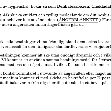
nd av hygienskäl. Boxar så som
Delikatessboxen, Chokladä
ge AB
skicka ett klart och tydligt meddelande om ditt beslut at
 du behöver inte använda den. (
ÅNGERBLANKETT
) För 
utöva ångerrätten innan ångerfristen gått ut.
baka alla betalningar vi fått från dig, bland dem också lever
 leveranssätt än den billigaste standardleverans vi erbjuder
etalningen kommer att ske utan onödigt dröjsmål och i vilk
let. Vi kommer att använda samma betalningsmedel för återb
ns med oss om något annat. I vilket fall som helst kommer åt
vårt kontaktformuläret i utövande av ångerrätten eller något 
tigt medium kommer vi med skicka en bekräftelse per
E-post
tt tillbaka varan från dig eller tills du sänt in ett bevis på 