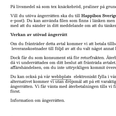
På livsmedel så som tex knäckebröd, praliner på gru
Vill du utöva ångerrätten ska du till
Happibox Sveri
e-post). Du kan använda filen som finns i länken men
med att du sänder in ditt meddelande om att du tänker 
Verkan av utövad ångerrätt
Om du frånträder detta avtal kommer vi att betala till
leveranskostnader till följd av att du valt något annat
Dock får du som konsument stå för returfrakten. Återb
då vi underrättades om ditt beslut att frånträda avta
affärshändelsen, om du inte uttryckligen kommit övere
Du kan också på vår
webbplats
elektroniskt fylla i 
alternativet kommer vi utan dröjsmål att på ett varak
ångerrätten. Vi får vänta med återbetalningen tills vi få
först.
Information om ångerrätten.